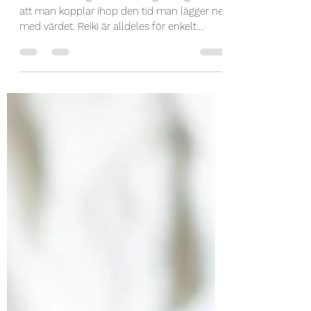
Liliann Gustavsson
31 okt. 2025
1 min läsning
Reiki är för enkelt?
Det mest vanliga föreställningen ang Reiki är
att man kopplar ihop den tid man lägger ner
med värdet. Reiki är alldeles för enkelt.
Därför fungerar det inte kanske man tänker.
Jag var med i ett projekt där målet var att
det skulle finnas en sida på Socialstyrelsen
med andra behandlingsformer som ett
hjälpmedel för de som önskar det. Då
samarbetade vi med andra alternativa
metoder. Men den gängse uppfattningen var
att Reiki var för enkelt. Man hade bara
utbildat sig en helg.