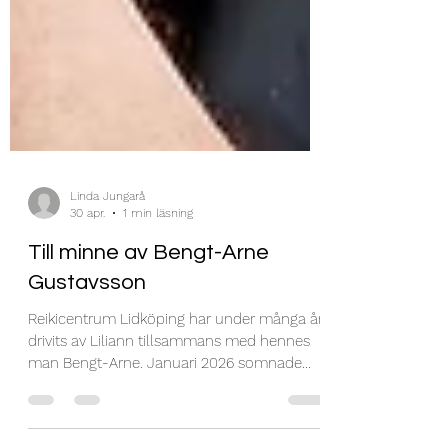
Linda Jungarå
30 apr.
1 min läsning
Till minne av Bengt-Arne
Gustavsson
Reikicentrum Lidköping har under många år
drivits av Liliann tillsammans med hennes
man Bengt-Arne. Januari 2026 somnade
han in efter en tids sjukdom.