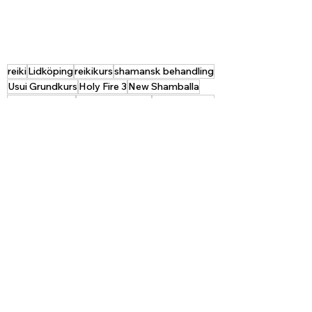
reiki
Lidköping
reikikurs
shamansk behandling
Usui Grundkurs
Holy Fire 3
New Shamballa
Lars Karlström
villkorslös kärlek
Reikicentrum
Nyhetsbrev
Visa alla
Senaste inlägg