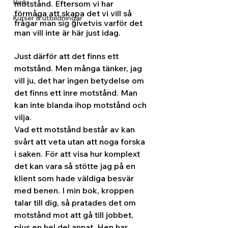
Reiki
motstånd. Eftersom vi har 
förmåga att skapa det vi vill så 
Kurser & utbildningar
frågar man sig givetvis varför det 
man vill inte är här just idag.
Just därför att det finns ett 
motstånd. Men många tänker, jag 
vill ju, det har ingen betydelse om 
det finns ett inre motstånd. Man 
kan inte blanda ihop motstånd och 
vilja.
Vad ett motstånd består av kan 
svårt att veta utan att noga forska 
i saken. För att visa hur komplext 
det kan vara så stötte jag på en 
klient som hade väldiga besvär 
med benen. I min bok, kroppen 
talar till dig, så pratades det om 
motstånd mot att gå till jobbet, 
plus en hel del annat. Hen har 