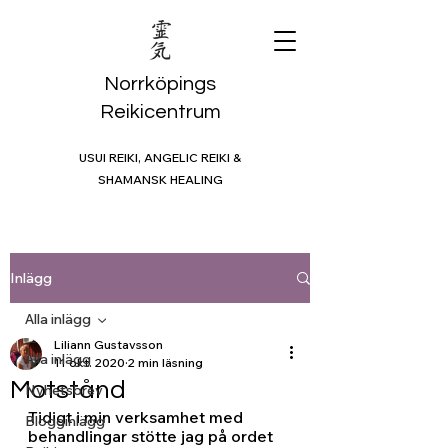
Norrköpings
Reikicentrum
USUI REIKI, ANGELIC REIKI &
SHAMANSK HEALING
Inlägg
Alla inlägg
Liliann Gustavsson
Alla inlägg
11 okt. 2020
2 min läsning
Motstånd
Nyhetsbrev
Tidigt i min verksamhet med 
Blogginlägg
behandlingar stötte jag på ordet 