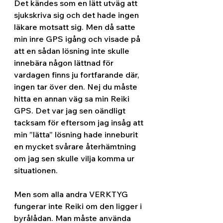
Det kändes som en lätt utväg att 
sjukskriva sig och det hade ingen 
läkare motsatt sig. Men då satte 
min inre GPS igång och visade på 
att en sådan lösning inte skulle 
innebära någon lättnad för 
vardagen finns ju fortfarande där,  
ingen tar över den. Nej du måste 
hitta en annan väg sa min Reiki 
GPS. Det var jag sen oändligt 
tacksam för eftersom jag insåg att 
min ”lätta” lösning hade inneburit 
en mycket svårare återhämtning 
om jag sen skulle vilja komma ur 
situationen.
Men som alla andra VERKTYG 
fungerar inte Reiki om den ligger i 
byrålådan. Man måste använda 