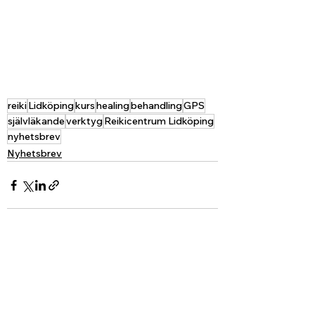
reiki
Lidköping
kurs
healing
behandling
GPS
självläkande
verktyg
Reikicentrum Lidköping
nyhetsbrev
Nyhetsbrev
Visa alla
Senaste inlägg