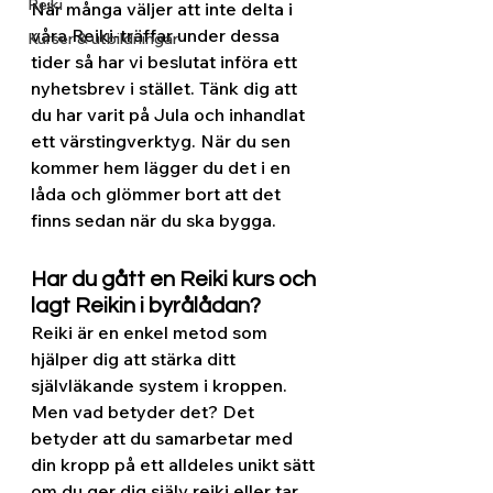
Reiki
När många väljer att inte delta i 
våra Reiki-träffar under dessa 
Kurser & utbildningar
tider så har vi beslutat införa ett 
nyhetsbrev i stället. Tänk dig att 
du har varit på Jula och inhandlat 
ett värstingverktyg. När du sen 
kommer hem lägger du det i en 
låda och glömmer bort att det 
finns sedan när du ska bygga.
Har du gått en Reiki kurs och 
lagt Reikin i byrålådan?
Reiki är en enkel metod som 
hjälper dig att stärka ditt 
självläkande system i kroppen. 
Men vad betyder det? Det 
betyder att du samarbetar med 
din kropp på ett alldeles unikt sätt 
om du ger dig själv reiki eller tar 