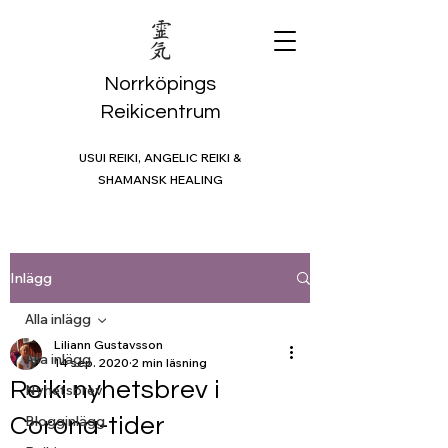
Norrköpings
Reikicentrum
USUI REIKI, ANGELIC REIKI &
SHAMANSK HEALING
Inlägg
Alla inlägg
Liliann Gustavsson
Alla inlägg
14 sep. 2020
2 min läsning
Reiki nyhetsbrev i
Nyhetsbrev
Blogginlägg
Corona-tider