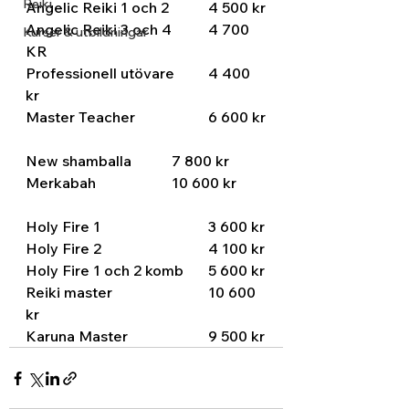
Reiki
Angelic Reiki 1 och 2 	4 500 kr
Angelic Reiki 3 och 4	4 700 
Kurser & utbildningar
KR
Professionell utövare	4 400 
kr
Master Teacher		6 600 kr
New shamballa		7 800 kr
Merkabah			10 600 kr
Holy Fire 1			3 600 kr
Holy Fire 2			4 100 kr
Holy Fire 1 och 2 komb	5 600 kr
Reiki master			10 600 
kr
Karuna Master			9 500 kr