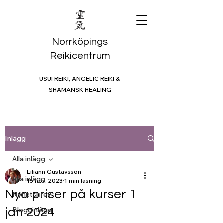
Norrköpings
Reikicentrum
USUI REIKI, ANGELIC REIKI &
SHAMANSK HEALING
Inlägg
Alla inlägg
Liliann Gustavsson
Alla inlägg
15 nov. 2023
1 min läsning
Nya priser på kurser 1
Nyhetsbrev
Blogginlägg
jan 2024