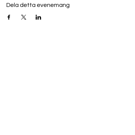
Dela detta evenemang
Norrköpings Reikicentrum
USUI REIKI, ANGELIC REIKI
& SHAMANSK HEALING
070-130 44 24
info@reikicentrum.se
Slottsgatan 143
, Norrköping, Östergötlands
län,
Sverige
Norrköpings Reikicentrum hette tidigare