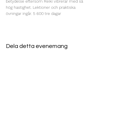
betydelse eftersom Reiki vibrerar med så 
hög hastighet. Lektioner och praktiska 
övningar ingår. 5 600 tre dagar 
Dela detta evenemang
Norrköpings Reikicentrum
USUI REIKI, ANGELIC REIKI
& SHAMANSK HEALING
070-130 44 24
info@reikicentrum.se