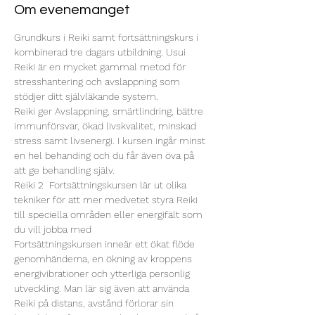
Om evenemanget
Grundkurs i Reiki samt fortsättningskurs i 
kombinerad tre dagars utbildning. Usui 
Reiki är en mycket gammal metod för 
stresshantering och avslappning som 
stödjer ditt självläkande system.

Reiki ger Avslappning, smärtlindring, bättre 
immunförsvar, ökad livskvalitet, minskad 
stress samt livsenergi. I kursen ingår minst 
en hel behanding och du får även öva på 
att ge behandling själv.
Reiki 2  Fortsättningskursen lär ut olika 
tekniker för att mer medvetet styra Reiki 
till speciella områden eller energifält som 
du vill jobba med 

Fortsättningskursen inneär ett ökat flöde 
genomhänderna, en ökning av kroppens 
energivibrationer och ytterliga personlig 
utveckling. Man lär sig även att använda 
Reiki på distans, avstånd förlorar sin 