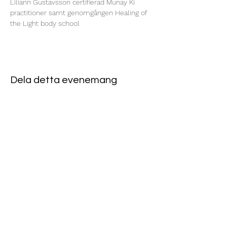
Liliann Gustavsson certifierad Munay Ki 
practitioner samt genomgången Healing of 
the Light body school 
Dela detta evenemang
Norrköpings Reikicentrum
USUI REIKI, ANGELIC REIKI
& SHAMANSK HEALING
070-130 44 24
info@reikicentrum.se