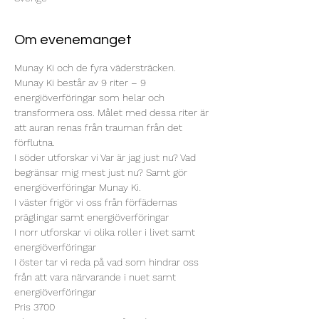
Om evenemanget
Munay Ki och de fyra vädersträcken.

Munay Ki består av 9 riter – 9 
energiöverföringar som helar och 
transformera oss. Målet med dessa riter är 
att auran renas från trauman från det 
förflutna.

I söder utforskar vi Var är jag just nu? Vad 
begränsar mig mest just nu? Samt gör 
energiöverföringar Munay Ki.

I väster frigör vi oss från förfädernas 
präglingar samt energiöverföringar

I norr utforskar vi olika roller i livet samt 
energiöverföringar

I öster tar vi reda på vad som hindrar oss 
från att vara närvarande i nuet samt 
energiöverföringar

Pris 3700