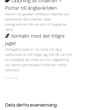
🌈 Öppning av chakran – 
Portar till änglavärlden
Genom en guidad meditation öppnas och 
balanseras våra chakran. Varje 
energicentrum blir en port till änglarnas 
värld, 
🌌 Kontakt med det högre 
jaget
Deltagarna leds in i en stilla och djup 
upplevelse av sitt högre jag. Här får var och 
en möjlighet att möta sin inre vägledning 
och känna samhörighet med den större 
helheten.
Visa mer
Dela detta evenemang