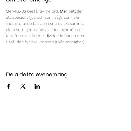
Mer–Ka-Ba består av tre ord, 
Me
r betyder 
ett speciellt ljus och som sågs som två 
motroterande fält som snurrar på samma 
plats som genereras av andningsmönster. 
Ka
refererar till den individuella Anden och 
Ba
till den fysiska kroppen (i vår verklighet).
Dela detta evenemang
Norrköpings Reikicentrum
USUI REIKI, ANGELIC REIKI
& SHAMANSK HEALING