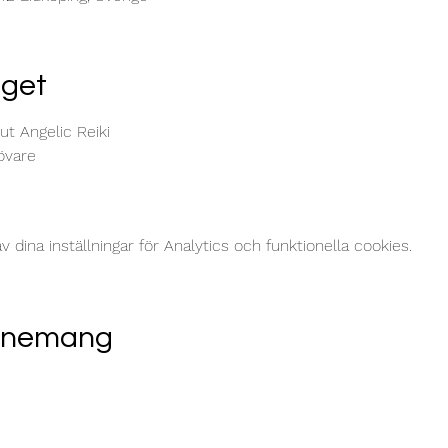
get
 ut Angelic Reiki
övare
dina inställningar för Analytics och funktionella cookies.
venemang