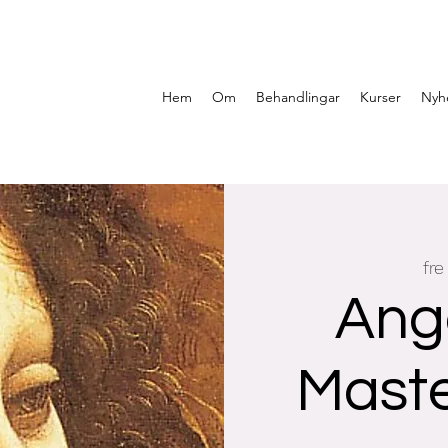
Hem
Om
Behandlingar
Kurser
Nyh
fre
Ange
Maste