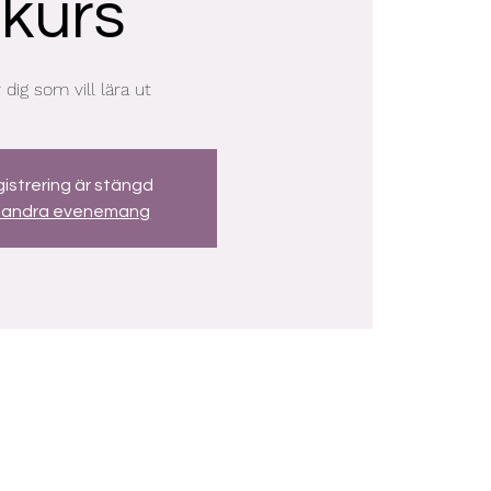
kurs
 dig som vill lära ut
istrering är stängd
 andra evenemang