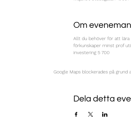
Om eveneman
Allt du behöver för att lära
förkunskaper minst prof ut
investering 5 700
Google Maps blockerades på grund av 
Dela detta e