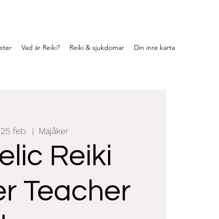
eter
Vad är Reiki?
Reiki & sjukdomar
Din inre karta
 25 feb.
  |  
Majåker
lic Reiki
r Teacher